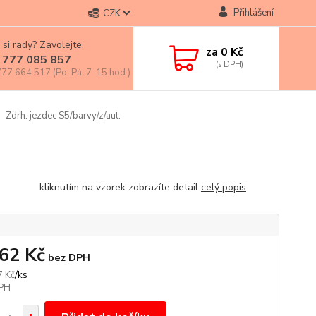
Přihlášení
CZK
 si rady? Zavolejte.
za
0 Kč
 777 085 857
77 664 517 (Po-Pá, 7-15 hod.)
Zdrh. jezdec S5/barvy/z/aut.
nutím na vzorek zobrazíte detail
celý popis
,62 Kč
bez DPH
/
ks
7 Kč