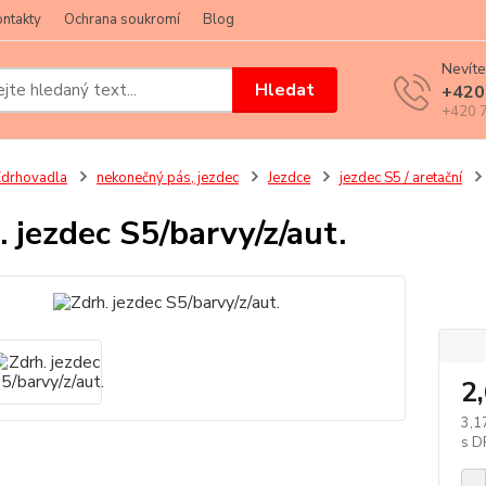
ntakty
Ochrana soukromí
Blog
Nevíte
Hledat
+420
+420 7
drhovadla
nekonečný pás, jezdec
Jezdce
jezdec S5 / aretační
. jezdec S5/barvy/z/aut.
klik
2
3,1