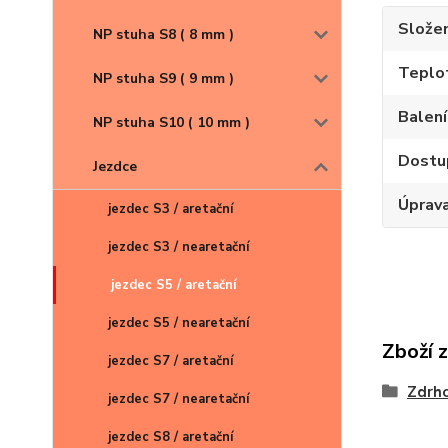
Složen
NP stuha S8 ( 8 mm )
Teplot
NP stuha S9 ( 9 mm )
Balení
NP stuha S10 ( 10 mm )
Dostu
Jezdce
Úprav
jezdec S3 / aretační
jezdec S3 / nearetační
jezdec S5 / aretační
jezdec S5 / nearetační
Zboží 
jezdec S7 / aretační
Zdrh
jezdec S7 / nearetační
jezdec S8 / aretační