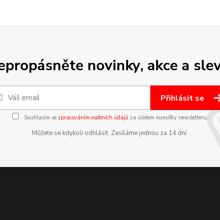
epropásněte novinky, akce a slev
Přihlásit se
Souhlasím se
zpracováním osobních údajů
za účelem rozesílky newsletteru.
Můžete se kdykoli odhlásit. Zasíláme jednou za 14 dní.