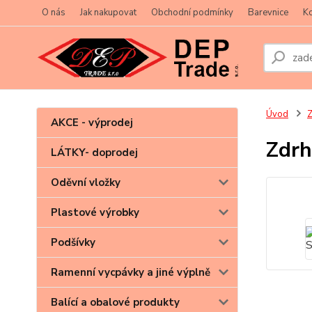
O nás
Jak nakupovat
Obchodní podmínky
Barevnice
Ko
Úvod
Z
AKCE - výprodej
Zdrh
LÁTKY- doprodej
Oděvní vložky
Plastové výrobky
Podšívky
Ramenní vycpávky a jiné výplně
Balící a obalové produkty