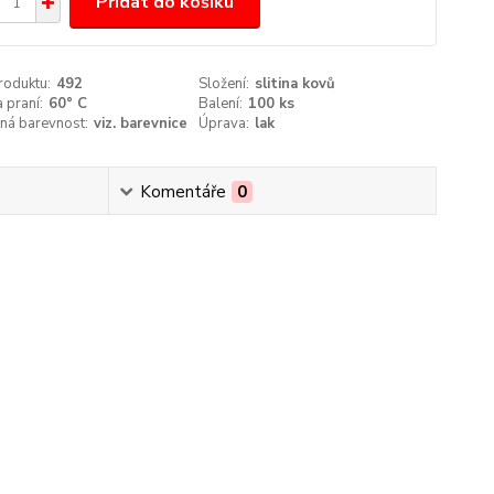
Přidat do košíku
roduktu:
492
Složení:
slitina kovů
 praní:
60° C
Balení:
100 ks
ná barevnost:
viz. barevnice
Úprava:
lak
Komentáře
0