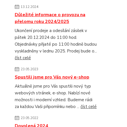
13.12.2024
Důležité informace o provozu na
přelomu roku 2024/2025
Ukončení prodeje a odesílání zásilek v
pátek 20.12.2024 do 11:00 hod.
Objednávky přijaté po 11:00 hodině budou
vyskladněny v lednu 2025. Prodej bude o...
číst celé
23.05.2023
Spustili jsme pro Vás nový e-shop
Aktuálně jsme pro Vás spustili nový typ
webových stránek, e-shop. Nabízí nové
možnosti i moderní vzhled. Budeme rádi
za každou Vaši připomínku nebo ...
číst celé
23.05.2022
Dovolená 2024