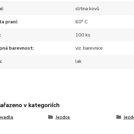
í
slitina kovů
a praní
60° C
100 ks
pná barevnost
viz. barevnice
a
lak
zařazeno v kategoriích
ovadla
Jezdce
jezd