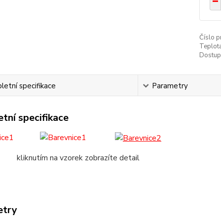
Číslo p
Teplota
Dostup
etní specifikace
Parametry
tní specifikace
tím na vzorek zobrazíte detail
etry