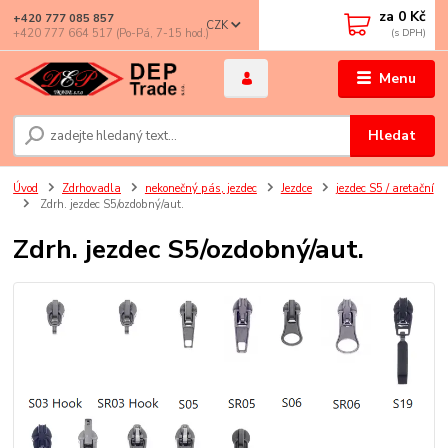
za
0 Kč
+420 777 085 857
CZK
+420 777 664 517 (Po-Pá, 7-15 hod.)
Menu
Hledat
Úvod
Zdrhovadla
nekonečný pás, jezdec
Jezdce
jezdec S5 / aretační
Zdrh. jezdec S5/ozdobný/aut.
Zdrh. jezdec S5/ozdobný/aut.