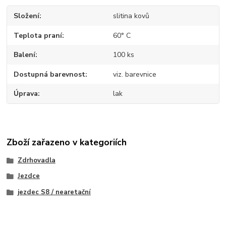
Složení
slitina kovů
Teplota praní
60° C
Balení
100 ks
Dostupná barevnost
viz. barevnice
Úprava
lak
Zboží zařazeno v kategoriích
Zdrhovadla
Jezdce
jezdec S8 / nearetační