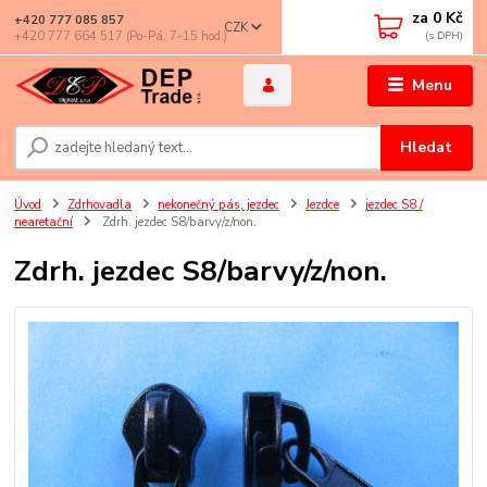
za
0 Kč
+420 777 085 857
CZK
+420 777 664 517 (Po-Pá, 7-15 hod.)
Menu
Hledat
Úvod
Zdrhovadla
nekonečný pás, jezdec
Jezdce
jezdec S8 /
nearetační
Zdrh. jezdec S8/barvy/z/non.
Zdrh. jezdec S8/barvy/z/non.